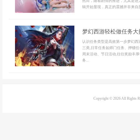
然而，随着剧情的推进，尤其是进
辑开始显现，真正的震撼并非来自恶
梦幻西游轻松做任务大
认识任务类型是高效第一步梦幻西
三类,日常任务如师门任务、押镖任
周末活动、节日活动,往往奖励丰厚
务...
Copyright © 2026 All Rights