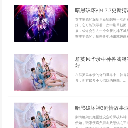
暗黑破坏神4 7.7更新猜
赛季主题的深度革新猜想每一次新
殊，它可能预示着一次中期革新而
展，或许会引入一个全新的地下城
赛季主题的力量来改变地形或破解机
群英风华录中神兽饕餮
好
在群英风华录的奇幻世界中，神兽
兽，拥有诸多令人惊叹的技能。...
暗黑破坏神3剧情故事
剧情框架的颠覆性设定暗黑破坏神
伊始，玩家便肩负着击败恐惧之王