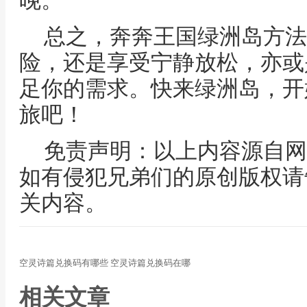
晚。
总之，奔奔王国绿洲岛方法
险，还是享受宁静放松，亦或
足你的需求。快来绿洲岛，开
旅吧！
免责声明：以上内容源自网
如有侵犯兄弟们的原创版权请
关内容。
空灵诗篇兑换码有哪些 空灵诗篇兑换码在哪
相关文章