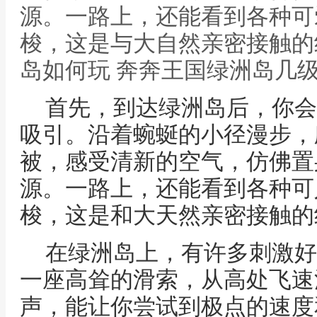
源。一路上，还能看到各种可
梭，这是与大自然亲密接触的
岛如何玩 奔奔王国绿洲岛几
首先，到达绿洲岛后，你会
吸引。沿着蜿蜒的小径漫步，
被，感受清新的空气，仿佛置
源。一路上，还能看到各种可
梭，这是和大天然亲密接触的
在绿洲岛上，有许多刺激好
一座高耸的滑索，从高处飞速
声，能让你尝试到极点的速度