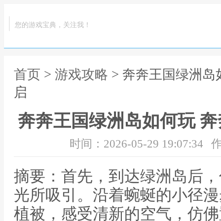
您的游戏宝典，关注我！
首页
>
游戏攻略
> 奔奔王国绿洲岛
启
奔奔王国绿洲岛如何玩 
时间：2026-05-29 19:07:34
作
摘要：首先，到达绿洲岛后，
光所吸引。沿着蜿蜒的小径漫
植被，感受清新的空气，仿佛