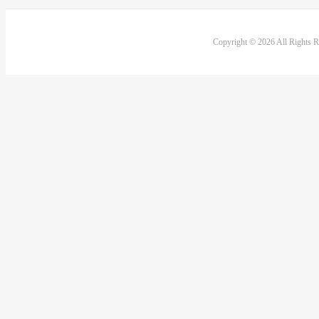
Copyright © 2026 All Rights