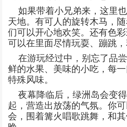
如果带着小兄弟来，这里也
天地。有可人的旋转木马，随
们可以开心地欢笑。还有色彩
可以在里面尽情玩耍、蹦跳，
在游玩经过中，别忘了品尝
鲜的水果、美味的小吃，每一
特殊风味。
夜幕降临后，绿洲岛会变得
起，营造出放荡的气氛。你可
会，围着篝火唱歌跳舞，和其