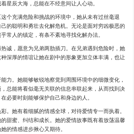
藏着星辰大海，总能在不经意间让人心动。
区这个充满危险和挑战的环境中，她从未有过丝毫退
自己的聪明和勇壮去化解危机。无论是面对穷凶极恶的
超乎常人的镇定，有条不紊地寻找化解办法。
而热诚，愿意为兄弟两肋插刀。在兄弟遇到危险时，她
这种深厚的情谊让她在剧中的形象更加立体丰满，也让
析能力。她能够敏锐地察觉到周围环境中的细微变化，
晰，总能将看似毫无关联的信息串联起来，从而找到决
，在必要时刻能够保护自己和身边的人。
色彩。她有着细腻的情感全球，对待爱情专一而执着。
她的甜蜜、纠结和成长。她的爱情故事既有着放荡温馨
为她的情感进步揪心又期待。