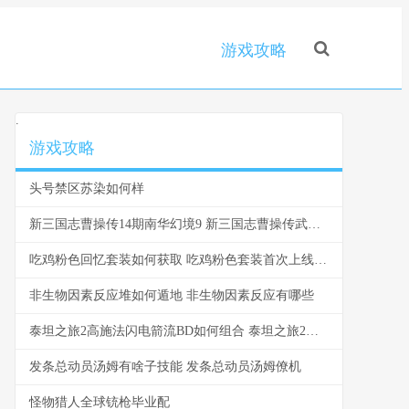
游戏攻略
.
游戏攻略
头号禁区苏染如何样
新三国志曹操传14期南华幻境9 新三国志曹操传武将强度排行
吃鸡粉色回忆套装如何获取 吃鸡粉色套装首次上线时间
非生物因素反应堆如何遁地 非生物因素反应有哪些
泰坦之旅2高施法闪电箭流BD如何组合 泰坦之旅2任务攻略
发条总动员汤姆有啥子技能 发条总动员汤姆僚机
怪物猎人全球铳枪毕业配