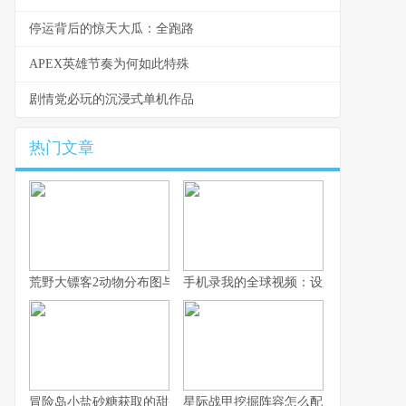
停运背后的惊天大瓜：全跑路
APEX英雄节奏为何如此特殊
剧情党必玩的沉浸式单机作品
热门文章
荒野大镖客2动物分布图与沉浸式狩猎之旅
手机录我的全球视频：设置与剪辑
冒险岛小盐砂糖获取的甜蜜征程
星际战甲挖掘阵容怎么配？单人到四人