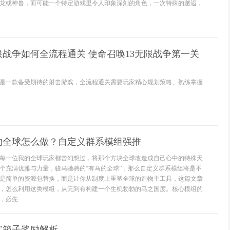
龙或神兽，而可能一个特定游戏里令人印象深刻的角色，一次特殊的邂逅，
限战争如何全流程通关 使命召唤13无限战争第一关
争是一款备受期待的射击游戏，全流程通关需要玩家精心规划策略、熟练掌握
的全球怎么做？自定义群系模组强推
每一位我的全球玩家都曾幻想过，将那个方块全球改造成自己心中的特殊天
个充满优雅与力量，骏马驰骋的“有马的全球”，那么自定义群系模组将是不
是简单的资源包替换，而是让你从制度上重塑全球的造物主工具，这篇文章
，怎么利用这类模组，从无到有构建一个生机勃勃的马之国度。核心模组的
必先...
宫箱子奖励解析