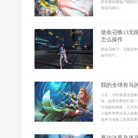
并非那些家喻户晓的巨
资深玩家们...
使命召唤13无
怎么操作
使命召唤13：无限战
操作技巧。...
我的全球有马
引言：当经典遇见想象
地，如果你梦想打造一
可或缺的神器，它不再
小编将将带你深入探索
选择与准备工欲善其事，
塞尔达孤岛迷