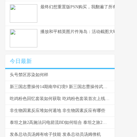
最终幻想重置版PSN购买，我翻遍了所有评价
播放和平精英图片件海岛：活动截图大曝光
今日最新
头号禁区苏染如何样
新三国志曹操传14期南华幻境9 新三国志曹操传武将强度排行
吃鸡粉色回忆套装如何获取 吃鸡粉色套装首次上线时间
非生物因素反应堆如何遁地 非生物因素反应有哪些
泰坦之旅2高施法闪电箭流BD如何组合 泰坦之旅2任务攻略
发条总动员汤姆有啥子技能 发条总动员汤姆僚机