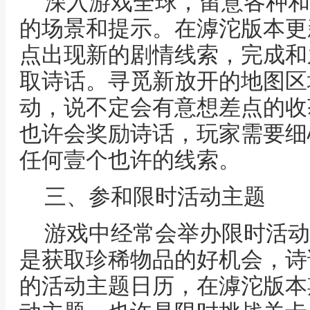
深入游戏全球，留意各种和
的场景和提示。在滹沱版本更
点出现新的剧情线索，完成和
取诗话。寻觅新放开的地图区域
动，说不定会有意想差点的收
也许会奖励诗话，玩家需要细
任何壹个也许的线索。
三、参和限时活动主题
游戏中经常会举办限时活动
是获取珍稀物品的好机会，诗
的活动主题日历，在滹沱版本