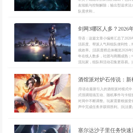
友续航与控制解除；输出型追求法
队需求和...
剑网3哪区人多？2026
导语：这篇文章小编将汇总了202
活跃度、帮派人气和组队便利性，
戏效率。|活跃度榜总体概览202
年在线人数多，社团与商圈成熟；
流玩家，组队和活动召集更容易。|老区
酒馆派对炉石传说：新
|导语在最新引入的酒馆派对模式
式强调现场互动、随机事件与卡组
对局中不断调整。玩家需要根据变
声中完成任务并获得胜利。|玩法要
塞尔达沙子里任务快速