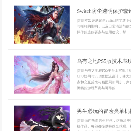
Switch防尘透明保护套
|导语本次评测聚焦Switch防
与摇杆的影响，以及日常清洁与耐
操作的选购要点与使用建议，帮...
乌有之地PS5版技术表
|导语乌有之地在PS5平台上实现
CPU协同与SSD数据流设计，使
点和交互反馈与画面刷新同步，声
流畅的游玩节奏与可靠的...
男生必玩的冒险类单机
|导语面向热血男生群体，这份清
机作品。每部都提供特殊全球观、