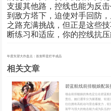
支援其他路，控线也能为反击
到敌方塔下，迫使对手回防，
之路充满挑战，但正是这些技
断练习和适应，你的控线抗压
年度失望大作盘点：首发即是烂半成品
相关文章
碧蓝航线前排舰娘配装
领会前排舰娘的角色定位在碧蓝航
责任。她们通常分为驱逐舰、轻巡
往往拥有高机动与雷击爆发力，轻
装甲与强大的炮击能力成为队伍的