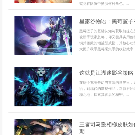
究竟在队伍中扮演何种角色。...
星露谷物语：黑莓篮子
黑莓篮子的基础认知与获取前提在
被新手玩家忽略，却又极具实用价
锁并佩戴的增益型戒指，其核心功能
大提升秋季黑莓采集季的收获效率，
这就是江湖迷影谷策略
在这个充满奇幻与冒险的世界里，
说，到现代的影视作品，迷影谷始
秘之地，探索其背后的秘密。...
王者司马懿相柳皮肤如
期