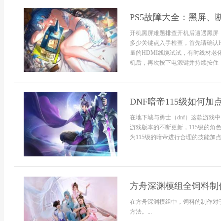
PS5故障大全：黑屏、
开机黑屏难题排查开机后遭遇黑屏
多少关键点入手检查，首先请确认
量的HDMI线缆试试，有时线材
机后，再次按下电源键并持续按住，直
DNF暗帝115级如何加点 
在地下城与勇士（dnf）这款游戏
游戏版本的不断更新，115级的
为115级的暗帝进行合理的技能加点
方舟深渊模组全饲料制
在方舟深渊模组中，饲料的制作对
方法。...