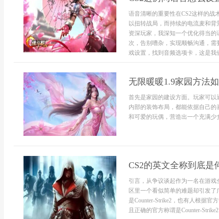
语音清晰的重要性在CS2这样的
以扭转战局，而持续的电流麦和背
资深玩家，我深知一个优化得当的
次，告别嘈杂，实现顺畅沟通，需
戏设置，找到音频选项卡，这是我们的
无限暖暖1.9家园方法如
首先是家园的建设方面。玩家可以
内部的装饰布局，都能依据自己的
和可爱的玩偶，营造出一个充满少女心
CS2的英文全称到底
引言，从争议谈起作为一名在游戏
区里一个看似简单的难题却引发了
是Counter-Strike2，也有人根
且正确的官方称谓是Counter-Stri