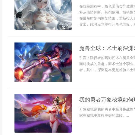
在冒险旅程中，角色受伤会导致属
将从伤情判断、药剂使用、城镇恢
在最短时刻内恢复情形，重新投入
异常。此时应立即打开角色面板，查
魔兽全球：术士刷深渊
引言：独行者的暗影艺术在魔兽全
面对挑战的乐趣，而术士这个职业
者，其中，深渊副本更是检验术士单刷
我的勇者万象秘境如何
万象秘境是我的勇者中极具挑战性
家在秘境中取得更好的成绩。...