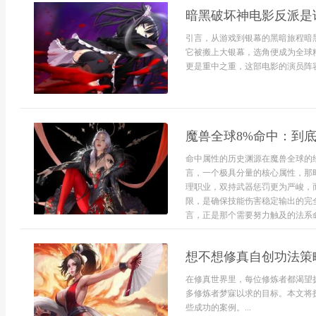
暗黑破坏神电影反派是
引言，从游戏到银幕的黑暗旅程暗
它被搬上大银幕，选角便成为全球
更是重中之重，这部电影的演员阵容
魔兽全球8%命中：到
命中属性的历史渊源在魔兽全球的
言，一个极具分量的核心属性，那
理职业，双持武器惩罚更为严峻，
限，是确保技能伤害稳定输出的完
言，正是那个需要努力触及的法系命
想不想修真自创功法策
在修真世界里，每位修炼者都渴望
多修炼者梦寐以求的目标。本文将
些成功的案例。...