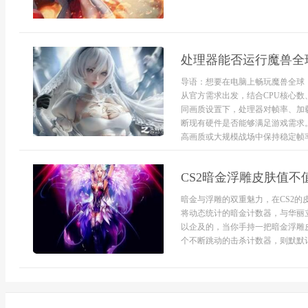
处理器能否运行魔兽全
导语：想要在电脑上畅玩魔兽全球
从官方需求出发，结合CPU核心数
同画质设置下，处理器对帧率、加
断现有硬件是否能够满足游戏需求。
高画质或大规模战场中保持稳定帧率，
CS2暗金浮雕皮肤值
暗金与浮雕的双重魅力，在CS2
将动态统计的暗金计数器，与华丽
以企及的，当你手持一把暗金浮雕
个不断跳动的击杀计数器，则默默记录