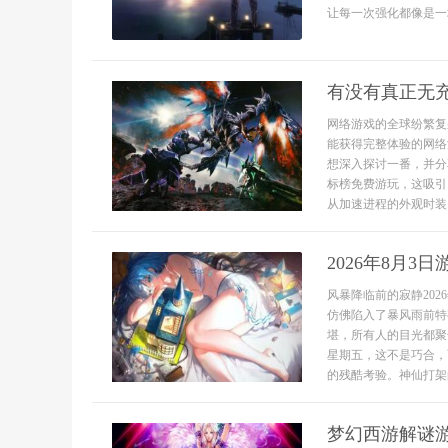
让每一次强化都像是一场
有没有真正无
网络游戏的全球纷繁复
能获得完整体验的网络
想深入探讨一番，并分
标榜免费游玩，这吸引
从加速进程的外观时装..
2026年8月
风暴降临前的寂静20
仿佛陷入了暴风雨前特
堪，所有人的目光都聚
星期五，这不是巧合，
的残酷考验。神仙打架的.
梦幻西游解谜