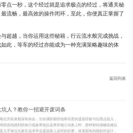
简零点一秒，这个经过就是追求极点的经过，将通关秘
，最流畅，最高效的操作闭环，至此，你便真正掌握了
会与超越，当你运用这些秘籍，行云流水般完成挑战，
戏如此，等车的经过亦能成为一种充满策略趣味的体
返回列表
太坑人？教你一招避开废词条
每位开拓者都深有体会，当你满怀期待地将珍贵的遗器经验与信用点投入，
局却连续跳到防御力或效果抵抗这类非核心词条上时，那种郁闷感确实难以
是几乎每位玩家在追求毕业遗器路上必经的折磨，体系固有的随机性设计，