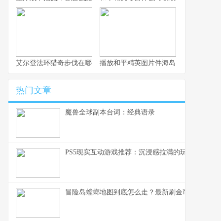
艾尔登法环猎奇步伐在哪？动作与解锁方式
播放和平精英图片件海岛：活动截图大
热门文章
魔兽全球副本台词：经典语录
PS5现实互动游戏推荐：沉浸感拉满的玩法清单
冒险岛螳螂地图到底怎么走？最新刷金币必看练级