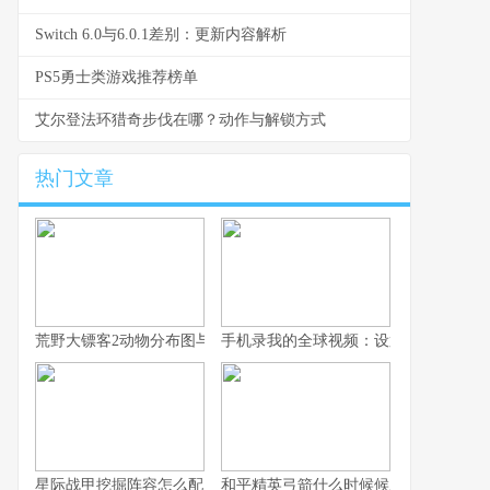
Switch 6.0与6.0.1差别：更新内容解析
PS5勇士类游戏推荐榜单
艾尔登法环猎奇步伐在哪？动作与解锁方式
热门文章
荒野大镖客2动物分布图与沉浸式狩猎之旅
手机录我的全球视频：设置与剪辑
星际战甲挖掘阵容怎么配？单人到四人
和平精英弓箭什么时候候上线？最新爆