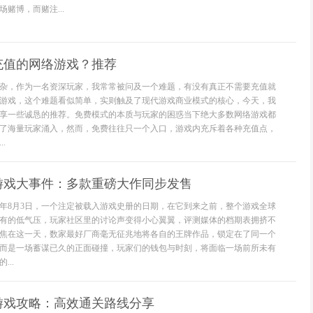
赌博，而赌注...
充值的网络游戏？推荐
杂，作为一名资深玩家，我常常被问及一个难题，有没有真正不需要充值就
游戏，这个难题看似简单，实则触及了现代游戏商业模式的核心，今天，我
享一些诚恳的推荐。免费模式的本质与玩家的困惑当下绝大多数网络游戏都
了海量玩家涌入，然而，免费往往只一个入口，游戏内充斥着各种充值点，
.
3日游戏大事件：多款重磅大作同步发售
26年8月3日，一个注定被载入游戏史册的日期，在它到来之前，整个游戏全球
有的低气压，玩家社区里的讨论声变得小心翼翼，评测媒体的档期表拥挤不
焦在这一天，数家最好厂商毫无征兆地将各自的王牌作品，锁定在了同一个
而是一场蓄谋已久的正面碰撞，玩家们的钱包与时刻，将面临一场前所未有
..
游戏攻略：高效通关路线分享