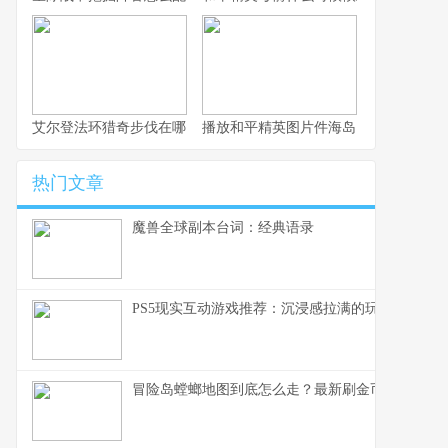
艾尔登法环猎奇步伐在哪？动作与解锁方式
播放和平精英图片件海岛：活动截图大
热门文章
魔兽全球副本台词：经典语录
PS5现实互动游戏推荐：沉浸感拉满的玩法清单
冒险岛螳螂地图到底怎么走？最新刷金币必看练级