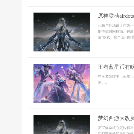
原神联动aird
开箱与外观设计作为一名
期待值瞬间拉满。包装
蒙”款式，那个我们熟悉
王者蓝星币有
在王者荣耀中，蓝星币
响。...
梦幻西游大改
灵宝体系核心定位解析
深刻影响战局走向的战