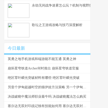
永劫无间战争迷雾怎么玩？机制与视野技巧
歌坛之王游戏攻略与技巧深度解析
今日最新
英勇之地手机游戏和端游能不能互通 英勇之神
崩坏星穹铁道Archer何时推出 崩坏星穹铁道官服
绝区零叶瞬光突破材料有哪些 绝区零叶瞬光突破
另壹个伊甸超越时空的猫伊娃方法策略 另一个伊甸 : 超越时空的
决战破晓中魔法师职业最牛吗 决战破晓魔法怎么购买
塞尔达无双封印战记独有技能如何用 塞尔达无双封印战记毕业武器