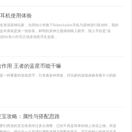
ots耳机使用体验
资深原神玩家，当得知小米旗下RedmiAirdots耳机与原神进行联动时，我的
盒本身就是第一份惊喜，鲜明的原神主题插画映入眼帘，我入手的是“派
的白色小向导正俏皮地悬浮在盒面...
啥作用 王者的蓝星币能干嘛
是一种重要的游戏货币，它有着多种用途，对玩家的游戏体验有着不小的影
灵宝攻略：属性与搭配思路
梦幻西游的灵宝体系经过多次调整，已经不再是简单的锦上添花之物，而是
略核心，领会这一点是进行属性选择与搭配的基石，灵宝的核心价格在于其