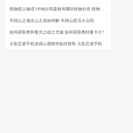
怪物猎人物语3卡纳尔塔森林有哪些怪物分布 怪物猎人物语3销量
羊蹄山之魂全山之庙如何解 羊蹄山是活火山吗
如何获取奥特曼光之战士尤迦 如何获取奥特曼卡片?
火影忍者手机游戏心愿精华如何获取 火影忍者手机游戏PS5手柄玩