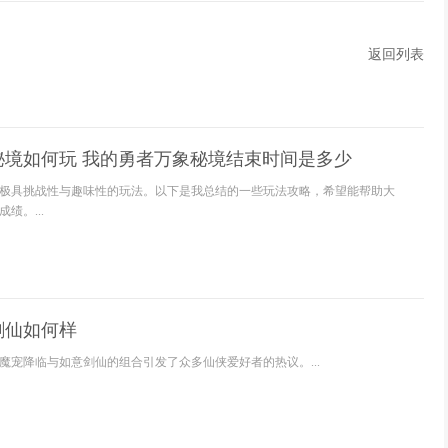
返回列表
秘境如何玩 我的勇者万象秘境结束时间是多少
极具挑战性与趣味性的玩法。以下是我总结的一些玩法攻略，希望能帮助大
绩。...
剑仙如何样
魔宠降临与如意剑仙的组合引发了众多仙侠爱好者的热议。...