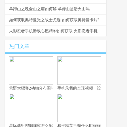
羊蹄山之魂全山之庙如何解 羊蹄山是活火山吗
如何获取奥特曼光之战士尤迦 如何获取奥特曼卡片?
火影忍者手机游戏心愿精华如何获取 火影忍者手机游戏PS5手柄玩
热门文章
荒野大镖客2动物分布图与沉浸式狩猎之旅
手机录我的全球视频：设置与剪辑
星际战甲挖掘阵容怎么配？单人到四人
和平精英弓箭什么时候候上线？最新爆