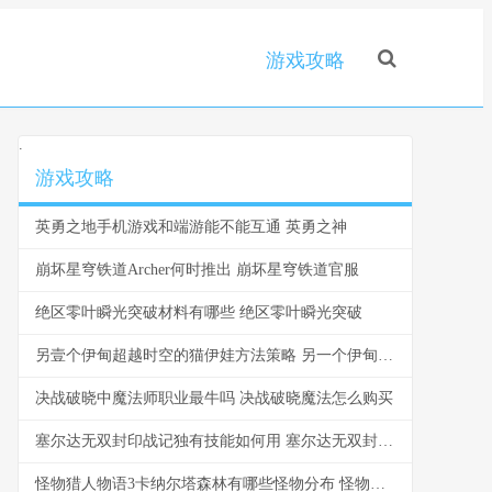
游戏攻略
.
游戏攻略
英勇之地手机游戏和端游能不能互通 英勇之神
崩坏星穹铁道Archer何时推出 崩坏星穹铁道官服
绝区零叶瞬光突破材料有哪些 绝区零叶瞬光突破
另壹个伊甸超越时空的猫伊娃方法策略 另一个伊甸 : 超越时空的
决战破晓中魔法师职业最牛吗 决战破晓魔法怎么购买
塞尔达无双封印战记独有技能如何用 塞尔达无双封印战记毕业武器
怪物猎人物语3卡纳尔塔森林有哪些怪物分布 怪物猎人物语3销量