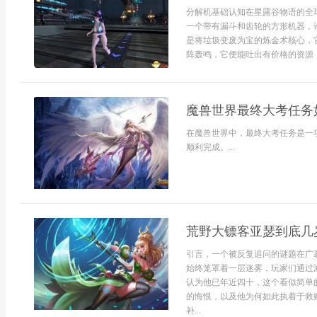
分解机基础认知在星露谷物语的全
一个带有漏斗和齿轮的方形机器，
是将垃圾变废为宝的炼金术核心，
阵轰鸣，它便能吐出有价格的资源，
魔兽世界最终大考任务
在魔兽世界中，最终大考任务是一
顺利完成。...
荒野大镖客亚瑟到底几
引言，一个被反复追问的谜题在广
始终笼罩着一层迷雾，玩家们通过
认为他已年近四十，这个看似简单
的悔恨，以及他为何如此执着于救
补...