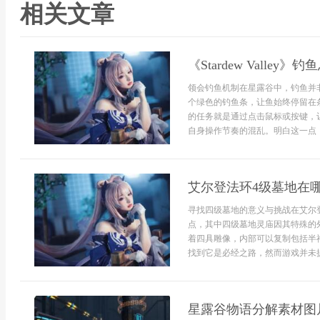
相关文章
《Stardew Vall
领会钓鱼机制在星露谷中，钓鱼并
个绿色的钓鱼条，让鱼始终停留在
的任务就是通过点击鼠标或按键，
自身操作节奏的混乱。明白这一点，
艾尔登法环4级墓地在
寻找四级墓地的意义与挑战在艾尔
点，其中四级墓地灵庙因其特殊的
着四具雕像，内部可以复制包括半
找到它是必经之路，然而游戏并未提供
星露谷物语分解素材图