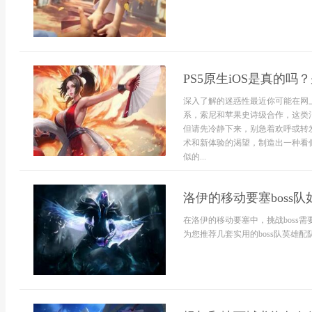
PS5原生iOS是真的
深入了解的迷惑性最近你可能在网上
系，索尼和苹果史诗级合作，这类
但请先冷静下来，别急着欢呼或转
术和新体验的渴望，制造出一种看
似的...
洛伊的移动要塞boss
在洛伊的移动要塞中，挑战boss
为您推荐几套实用的boss队英雄配队。