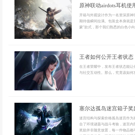
原神联动airdots耳机
开箱与外观设计作为一名资深原神玩家
期待值瞬间拉满。包装盒本身就是
蒙”款式，那个我们熟悉的白色小向导
王者如何公开王者状态
在王者荣耀中，发布王者状态能让
与社交互动性。那么，究竟该如何发
塞尔达孤岛迷宫箱子奖
迷宫结构与探索价格孤岛迷宫作为
合了环境谜题与战斗考验，迷宫内
奖励并非随意放置，每一件物品都