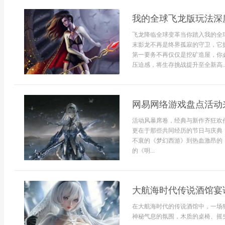
我的全球飞龙版玩法深
飞龙降临全球变革当你踏入我的全
末影龙不再是终界孤寂的守卫，它
第一要务不再仅仅是挖矿造屋，你
压迫感，将生存挑战提升至全新高..
网易网络游戏盘点活动
活动风暴席卷，经典与新作齐狂欢
更在于那些共同经历的节日与庆典
不衰的《梦幻西游》到热血激昂的
的《明...
大航海时代传说酒馆宴
在大航海时代的传说酒馆中，一场
神秘气息的氛围，木质的桌椅、摇曳