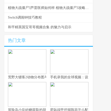
植物大战僵尸3芦荟医师如何样 植物大战僵尸3攻略大全所有攻略汇总
Switch调闹钟技巧教程
和平精英国宝哥哥视频合集 的魅力与启示
热门文章
荒野大镖客2动物分布图与沉浸式狩猎之旅
手机录我的全球视频：设置与剪辑
冒险岛小盐砂糖获取的甜蜜征程
星际战甲挖掘阵容怎么配？单人到四人