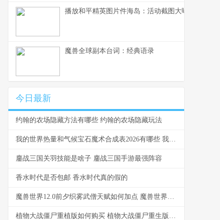
播放和平精英图片件海岛：活动截图大曝光
魔兽全球副本台词：经典语录
今日最新
约翰的农场隐藏方法有哪些 约翰的农场隐藏玩法
我的世界热量和气候宝石魔术合成表2026有哪些 我的世界热值大于4
鏖战三国关羽技能是啥子 鏖战三国手游最强阵容
香水时代是否包邮 香水时代真的假的
魔兽世界12.0前夕织雾武僧天赋如何加点 魔兽世界12.0前夕
植物大战僵尸重植版如何购买 植物大战僵尸重生版2.0下载