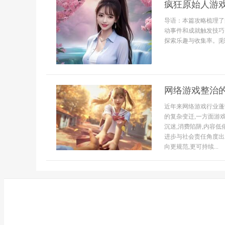
疯狂原始人游
导语：本篇攻略梳理了
动事件和成就触发技巧
探索乐趣与收集率。|彩
网络游戏整治
近年来网络游戏行业蓬
的复杂变迁,一方面游
沉迷,消费陷阱,内容
进步与社会责任角度出
向更规范,更可持续...