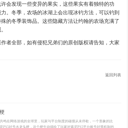
也许会发现一些变异的果实，这些果实有着独特的功
能力。冬季，农场的冰湖上会出现冰钓方法，可以钓到
特殊的冬季装饰品。这些隐藏方法让约翰的农场充满了
掘。
原作者全部，如有侵犯兄弟们的原创版权请告知，大家
返回列表
头梗
共鸣在网络游戏的全球里，玩家与平台制度的碰撞从未停歇，一个形象的比
是PS5封号水龙头梗，这个梗生动描绘了玩家对索尼PS5平台账号封禁机制的