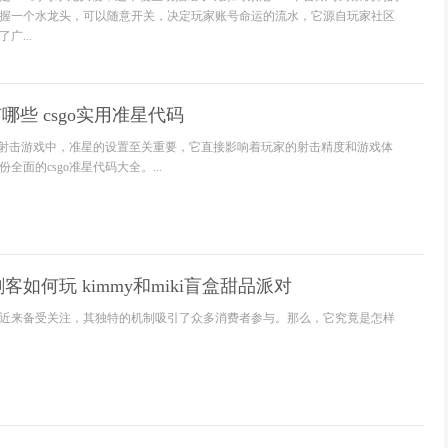
握一个水龙头，可以随意开关，决定玩家账号命运的流水，它源自玩家社区
广...
有哪些 csgo实用准星代码
激的射击游戏中，准星的设置至关重要，它直接影响着玩家的射击精度和游戏体
全面的csgo准星代码大全。...
如何玩 kimmy和miki盲盒甜品派对
近来备受关注，其独特的机制吸引了众多消费者参与。那么，它究竟是怎样