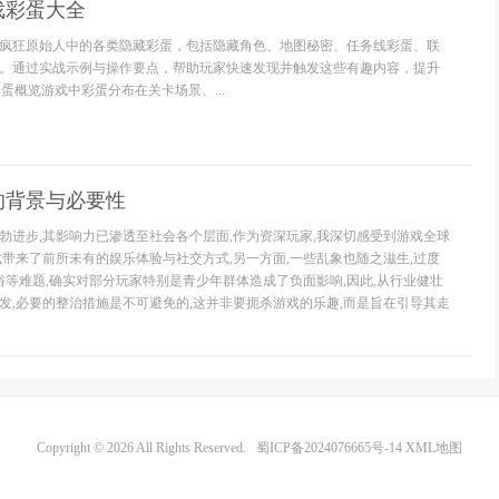
戏彩蛋大全
疯狂原始人中的各类隐藏彩蛋，包括隐藏角色、地图秘密、任务线彩蛋、联
。通过实战示例与操作要点，帮助玩家快速发现并触发这些有趣内容，提升
蛋概览游戏中彩蛋分布在关卡场景、...
的背景与必要性
勃进步,其影响力已渗透至社会各个层面,作为资深玩家,我深切感受到游戏全球
戏带来了前所未有的娱乐体验与社交方式,另一方面,一些乱象也随之滋生,过度
低俗等难题,确实对部分玩家特别是青少年群体造成了负面影响,因此,从行业健壮
发,必要的整治措施是不可避免的,这并非要扼杀游戏的乐趣,而是旨在引导其走
Copyright © 2026 All Rights Reserved.
蜀ICP备2024076665号-14
XML地图