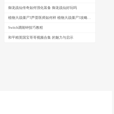
御龙战仙传奇如何强化装备 御龙战仙好玩吗
植物大战僵尸3芦荟医师如何样 植物大战僵尸3攻略大全所有攻略汇总
Switch调闹钟技巧教程
和平精英国宝哥哥视频合集 的魅力与启示