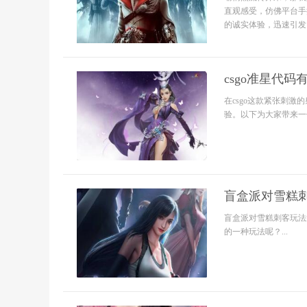
直观感受，仿佛平台手
的诚实体验，迅速引发了
csgo准星代码
在csgo这款紧张刺
验。以下为大家带来一份
盲盒派对雪糕刺客
盲盒派对雪糕刺客玩法
的一种玩法呢？...