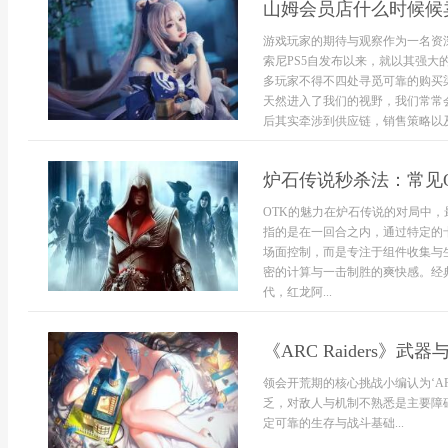
山姆会员店什么时候候卖
游戏玩家的期待与观察作为一名资
索尼PS5自发布以来，就以其强
多玩家不得不四处寻觅可靠的购买
天然进入了我们的视野，我们常常
后其实牵涉到供应链，销售策略以及
炉石传说秒杀法：常见
OTK的魅力在炉石传说的对局中，
指的是在一回合之内，通过特定的
场面控制，而是专注于组件收集与
密的计算与一击制胜的爽快感。经
代，红龙阿...
《ARC Raiders
领会开荒期的核心挑战小编认为‘AR
乏，对敌人与机制不熟悉是主要障
定可靠的生存与战斗基础...