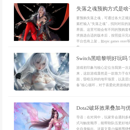
失落之魂预购方式是啥
要预购失落之魂，可通过各大正规游
索栏输入“失落之魂”，找到对应的
界面。这里可能会有不同的预购套
求挑选合适的版本后，按照提示完
平台也有上架，如epic games
作。...
Switch黑暗黎明好玩
游戏初印象与核心定位当我第一次启
来，这款游戏显然是一款致力于在
面，昏暗压抑的地牢场景，以及层
备”核心循环，对于喜爱此类游戏的..
Dota2破坏效果叠加与
导语：在对局中，玩家常会遇到多
式与触发顺序，能帮助队伍更好地
化自身输出。这篇文章小编将围绕叠