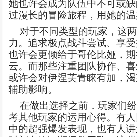
她也许会成为队伍中不可或缺
过漫长的冒险旅程，用她的温
对于不同类型的玩家，这两
力。追求极点战斗尝试、享受
也许会更倾给于哥伦比娅，期
云。而那些注重团队协作、喜
或许会对伊涅芙青睐有加，渴
辅助影响。
在做出选择之前，玩家们纷
考其他玩家的运用心得。有人
中的超强爆发表现，也有人讲