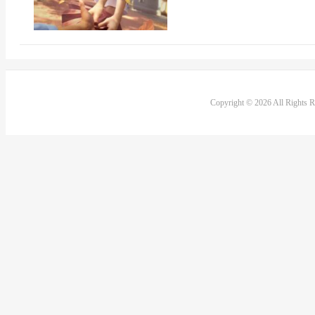
Copyright © 2026 All Rights