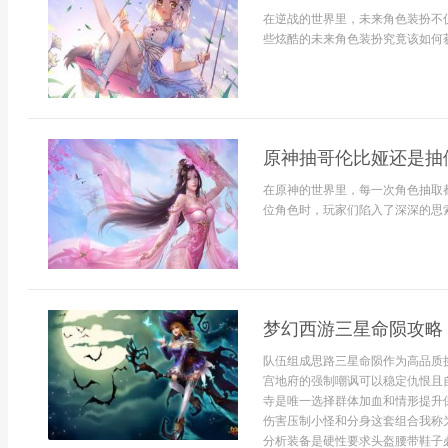
在逆战的世界里，未来角色装扮不
些炫酷的未来角色装扮究竟该如何获
原神抽哥伦比娅还是抽
在原神的世界里，每一次角色抽取
位角色时，玩家们陷入了深深的思索。
梦幻西游三星命陨攻略
队伍组成思路三星命陨作为高品质
宫地府的强制嘲讽可以稳定仇恨且
寺是唯一选择群体加血和情形提升
伤害压制小怪和分身这套组合我称
分析装备是硬性要求头盔腰带鞋子必