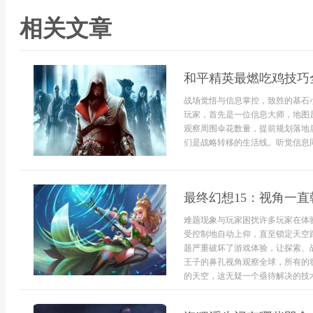
相关文章
和平精英最燃吃鸡技巧
战场觉悟与信息掌控，致胜的基石
玩家，首先是一位信息大师，地图
观察周围伞花数量，提前规划落地
们是战略转移的生活线。听觉信息同
最终幻想15：视角一
难题现象与玩家困扰许多玩家在体
受控制地自动上仰，直至锁定天空
题严重破坏了游戏体验，让探索、
王子的鼻孔视角观察全球，所有的
的天空，这无疑一个亟待解决的技术